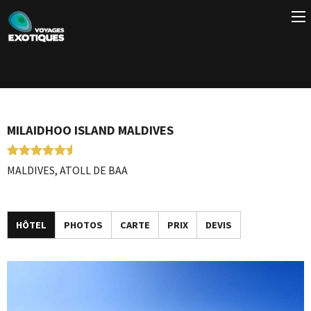
Accueil
→
Nos Hôtels aux Maldives
→
Milaidhoo Island Maldives
MILAIDHOO ISLAND MALDIVES
MALDIVES, ATOLL DE BAA
HÔTEL
PHOTOS
CARTE
PRIX
DEVIS